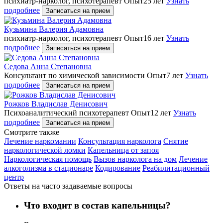
психиатр-нарколог, психотерапевт
Опыт25 лет
Узнать
подробнее
Записаться на прием
Кузьмина Валерия Адамовна
психиатр-нарколог, психотерапевт
Опыт16 лет
Узнать
подробнее
Записаться на прием
Седова Анна Степановна
Консультант по химической зависимости
Опыт7 лет
Узнать
подробнее
Записаться на прием
Рожков Владислав Денисович
Психоаналитический психотерапевт
Опыт12 лет
Узнать
подробнее
Записаться на прием
Cмотрите также
Лечение наркомании
Консультация нарколога
Снятие
наркологической ломки
Капельница от запоя
Наркологическая помощь
Вызов нарколога на дом
Лечение
алкоголизма в стационаре
Кодирование
Реабилитационный
центр
Ответы на часто задаваемые вопросы
Что входит в состав капельницы?