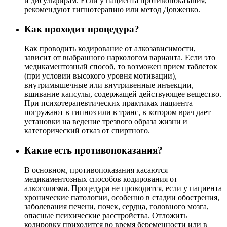
и дисульфирам. Если у пациента противопоказания,
рекомендуют гипнотерапию или метод Довженко.
Как проходит процедура?
Как проводить кодирование от алкозависимости,
зависит от выбранного наркологом варианта. Если это
медикаментозный способ, то возможен прием таблеток
(при условии высокого уровня мотивации),
внутримышечные или внутривенные инъекции,
вшивание капсулы, содержащей действующее вещество.
При психотерапевтических практиках пациента
погружают в гипноз или в транс, в котором врач дает
установки на ведение трезвого образа жизни и
категорический отказ от спиртного.
Какие есть противопоказания?
В основном, противопоказания касаются
медикаментозных способов кодирования от
алкоголизма. Процедура не проводится, если у пациента
хронические патологии, особенно в стадии обострения,
заболевания печени, почек, сердца, головного мозга,
опасные психические расстройства. Отложить
кодировку приходится во время беременности или в