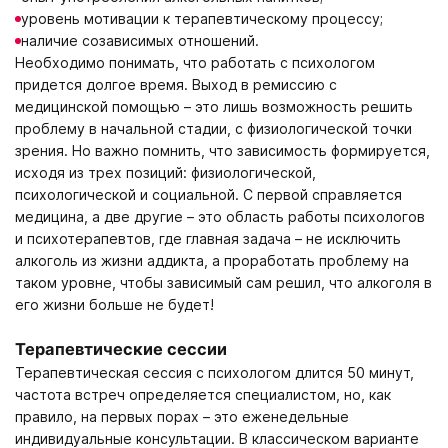
Москва
Вологда
Великий Новгород
Мурманск
уровень мотивации к терапевтическому процессу;
Владивосток
Екатеринбург
наличие созависимых отношений.
Необходимо понимать, что работать с психологом
Получить консультацию
придется долгое время. Выход в ремиссию с
медицинской помощью – это лишь возможность решить
Нажимая кнопку «Получить консультацию», вы соглашаетесь
Оставить отзыв
проблему в начальной стадии, с физиологической точки
с
политикой конфиденциальности
сайта
зрения. Но важно помнить, что зависимость формируется,
Нажимая кнопку «Оставить отзыв», вы соглашаетесь с
исходя из трех позиций: физиологической,
политикой конфиденциальности
психологической и социальной. С первой справляется
медицина, а две другие – это область работы психологов
и психотерапевтов, где главная задача – не исключить
алкоголь из жизни аддикта, а проработать проблему на
таком уровне, чтобы зависимый сам решил, что алкоголя в
его жизни больше не будет!
Терапевтические сессии
Терапевтическая сессия с психологом длится 50 минут,
частота встреч определяется специалистом, но, как
правило, на первых порах – это еженедельные
индивидуальные консультации. В классическом варианте