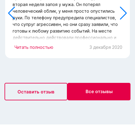
вторая неделя запоя у мужа. Он потерял
человеческий облик, у меня просто опустились
руки. По телефону предупредила специалистов,
что супруг агрессивен, но они сразу заявили, что
готовы к любому развитию событий. На месте
действительно действовали профессионально и
слаженно. Сама удивилась, как муж начал их
Читать полностью
3 декабря 2020
слушаться и согласился на проведение терапии.
Теперь надеюсь, что удастся вылечить его с
вашей помощью.
Все отзывы
Оставить отзыв