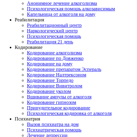
Анонимное лечение алкоголизма
Психологическая помощь алкозависимым
Капельница от алкоголя на дому
Реабилитация
Реабилитационный центр
Наркологический центр
Психологическая помощь
Реабилитация 21 день
Кодирование
Кодирование алкоголизма
Кодирование по Довженко
Кодирование на дому
Кодирование препаратом Эспераль
Кодирование Налтрексоном
Кодирование Торпедо
Кодирование Вивитролом
Кодирование уколом
Вшивание ампулы от алкоголя
Кодирование гипнозом
Принудительное кодирование
Психологическая кодировка от алкоголя
Психиатрия
Вызов психиатра на дом
Психиатрическая помощь
Лечение депрессии