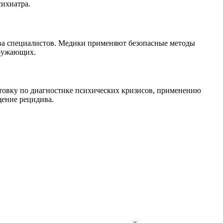
сихиатра.
зова специалистов. Медики применяют безопасные методы
кружающих.
отовку по диагностике психических кризисов, применению
щение рецидива.