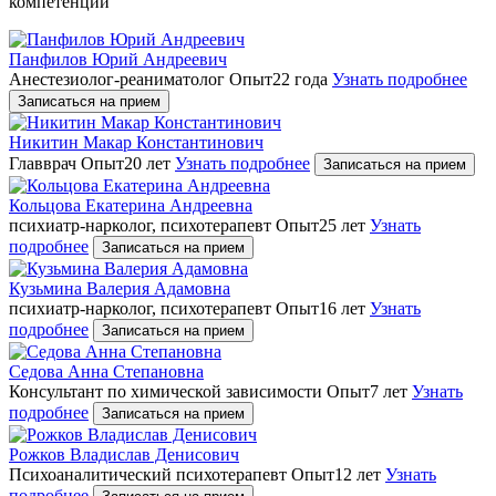
компетенций
Панфилов Юрий Андреевич
Анестезиолог-реаниматолог
Опыт22 года
Узнать подробнее
Записаться на прием
Никитин Макар Константинович
Главврач
Опыт20 лет
Узнать подробнее
Записаться на прием
Кольцова Екатерина Андреевна
психиатр-нарколог, психотерапевт
Опыт25 лет
Узнать
подробнее
Записаться на прием
Кузьмина Валерия Адамовна
психиатр-нарколог, психотерапевт
Опыт16 лет
Узнать
подробнее
Записаться на прием
Седова Анна Степановна
Консультант по химической зависимости
Опыт7 лет
Узнать
подробнее
Записаться на прием
Рожков Владислав Денисович
Психоаналитический психотерапевт
Опыт12 лет
Узнать
подробнее