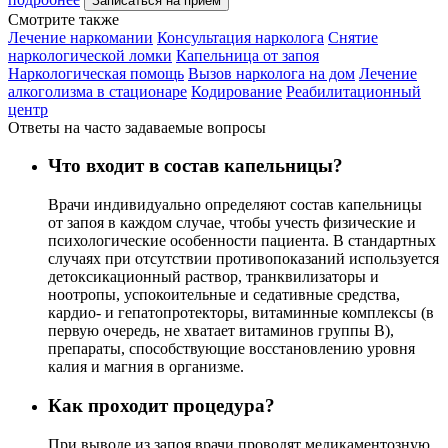
Записаться на прием
Cмотрите также
Лечение наркомании
Консультация нарколога
Снятие
наркологической ломки
Капельница от запоя
Наркологическая помощь
Вызов нарколога на дом
Лечение
алкоголизма в стационаре
Кодирование
Реабилитационный
центр
Ответы на часто задаваемые вопросы
Что входит в состав капельницы?
Врачи индивидуально определяют состав капельницы
от запоя в каждом случае, чтобы учесть физические и
психологические особенности пациента. В стандартных
случаях при отсутствии противопоказаний используется
детоксикационный раствор, транквилизаторы и
ноотропы, успокоительные и седативные средства,
кардио- и гепатопротекторы, витаминные комплексы (в
первую очередь, не хватает витаминов группы В),
препараты, способствующие восстановлению уровня
калия и магния в организме.
Как проходит процедура?
При выводе из запоя врачи проводят медикаментозную