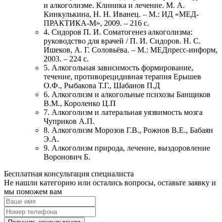
и алкоголизме. Клиника и лечение. М. А.
Кинкулькина, Н. Н. Иванец. – М.: ИД «МЕД-
ПРАКТИКА-М», 2009. – 216 с.
4. Сидоров П. И. Соматогенез алкоголизма:
руководство для врачей / П. И. Сидоров. Н. С.
Ишеков, А. Г. Соловьёва. – М.: МЕДпресс-информ,
2003. – 224 с.
5. Алкогольная зависимость формирование,
течение, противорецидивная терапия Ерышев
О.Ф., Рыбакова Т.Г., Шабанов П.Д
6. Алкоголизм и алкогольные психозы Банщиков
В.М., Короленко Ц.П
7. Алкоголизм и латеральная уязвимость мозга
Чуприков А.П.
8. Алкоголизм Морозов Г.В., Рожнов В.Е., Бабаян
Э.А.
9. Алкоголизм природа, лечение, выздоровление
Воронович Б.
Бесплатная консультация специалиста
Не нашли категорию или остались вопросы, оставьте заявку и
мы поможем вам