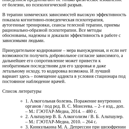
от болезни, но психологический разрыв.
В терапии химических зависимостей высокую эффективность
показала когнитивно-поведенческая психотерапия,
аутогенные тренировки, сеансы телесной терапии, приемы
рационально-образной психотерапии. Все методы
обоснованы, надежны и доказали эффективность в работе с
зависимыми людьми.
Принудительное кодирование – мера вынужденная, и если нет
возможности получить добровольное согласие зависимого, а
дальнейшее его сопротивление может привести к
необратимым последствиям для его здоровья и даже
летальному исходу, то кодировка возможна. И лучший
вариант здесь – помещение аддикта в условия стационара под
постоянное наблюдение врачей.
Список литературы
1. Алкогольная болезнь. Поражение внутренних
органов / под ред. В. С. Моисеева. – 2- е изд., доп.
– М.: ГЭОТАР-Медиа, 2014. – 480 с.
2. Альтшулер В. Б. Алкоголизм / В. Б. Альтшулер.
– М.: ГЭОТАР-Медиа, 2010. – 264 с.
3. Кинкулькина М. А. Депрессии при шизофрении